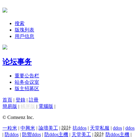
搜索
版塊列表
用戶信息
论坛事务
重要公告栏
站务会议室
版主招募区
首頁
|
登錄
|
註冊
簡易版
|
觸屏版
|
電腦版
|
© Comsenz Inc.
一粒米
|
中興米
|
論壇美工
| 設計
抗ddos
|
天堂私服
|
ddos
|
ddos
|
防ddos
|
防禦ddos
|
防ddos主機
|
天堂美工
| 設計
防ddos主機
|