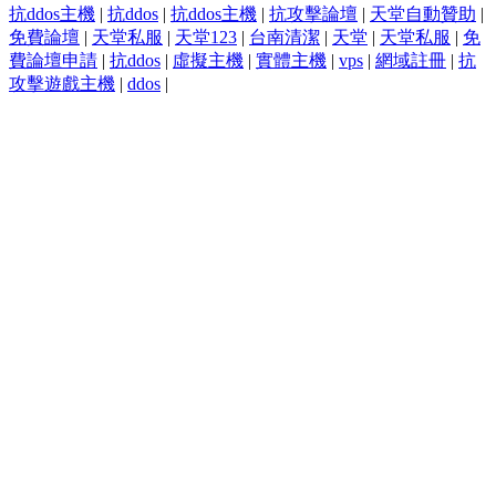
抗ddos主機
|
抗ddos
|
抗ddos主機
|
抗攻擊論壇
|
天堂自動贊助
|
免費論壇
|
天堂私服
|
天堂123
|
台南清潔
|
天堂
|
天堂私服
|
免
費論壇申請
|
抗ddos
|
虛擬主機
|
實體主機
|
vps
|
網域註冊
|
抗
攻擊遊戲主機
|
ddos
|